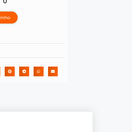
70
rinho