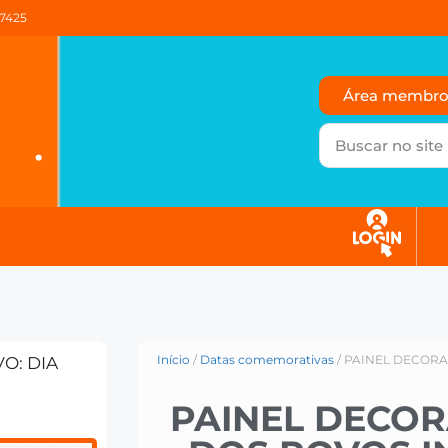
37425
Área membr
Início
/
Datas comemorativas
/ PAINEL DECORA
O: DIA
PAINEL DECOR