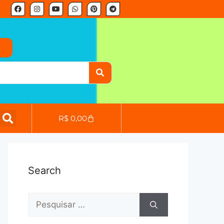
o
R$
0,00
Search