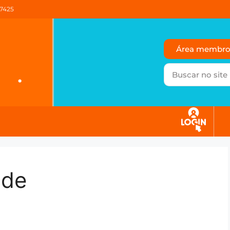
37425
Área membr
ade