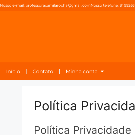
Nosso e-mail:
professoracamilarocha@gmail.com
Nosso telefone: 81 9926
Início
Contato
Minha conta
Política Privacid
Política Privacidade