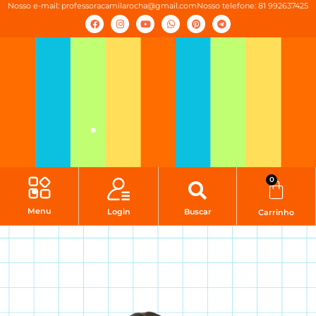
Nosso e-mail:
professoracamilarocha@gmail.com
Nosso telefone: 81 992637425
0
Menu
Login
Buscar
Carrinho