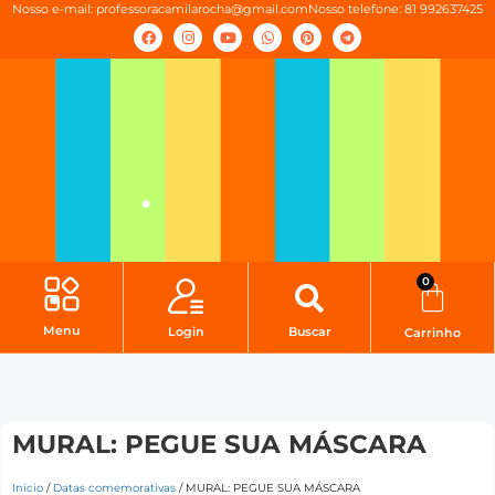
Nosso e-mail:
professoracamilarocha@gmail.com
Nosso telefone: 81 992637425
0
Menu
Login
Buscar
Carrinho
MURAL: PEGUE SUA MÁSCARA
Início
/
Datas comemorativas
/ MURAL: PEGUE SUA MÁSCARA