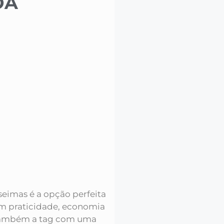
OA
seimas é a opção perfeita
m praticidade, economia
e também a tag com uma