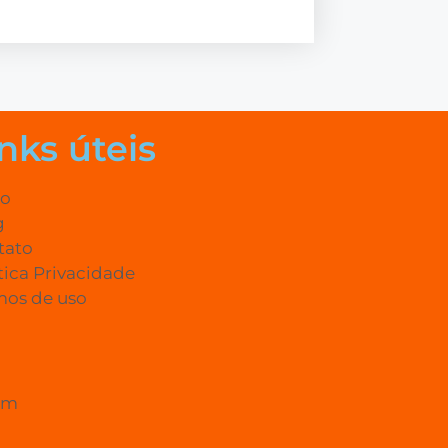
nks úteis
io
g
tato
tica Privacidade
mos de uso
om