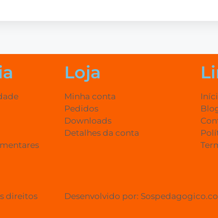
ia
Loja
Li
edade
Minha conta
Iníc
Pedidos
Blo
Downloads
Con
Detalhes da conta
Polí
ementares
Ter
 direitos
Desenvolvido por: Sospedagogico.c