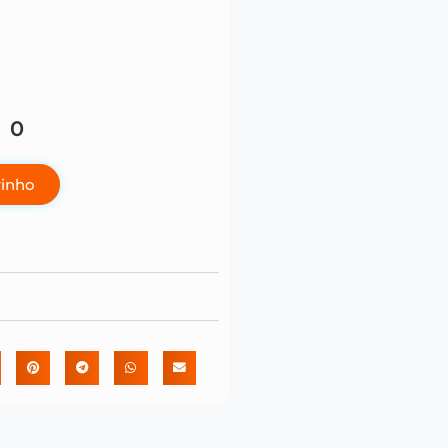
00
rinho