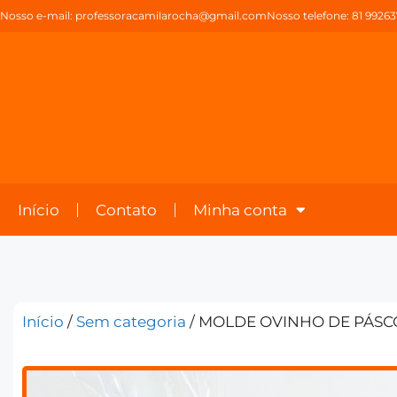
Nosso e-mail:
professoracamilarocha@gmail.com
Nosso telefone: 81 9926
Início
Contato
Minha conta
Início
/
Sem categoria
/ MOLDE OVINHO DE PÁSC