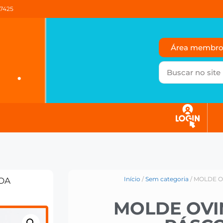
37425
Área membr
Início
/
Sem categoria
/ MOLDE 
OA
MOLDE OVI