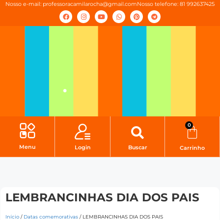
Nosso e-mail:
professoracamilarocha@gmail.com
Nosso telefone: 81 992637425
0
Menu
Login
Buscar
Carrinho
LEMBRANCINHAS DIA DOS PAIS
Início
/
Datas comemorativas
/ LEMBRANCINHAS DIA DOS PAIS