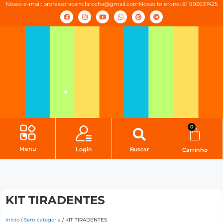
Nosso e-mail:
professoracamilarocha@gmail.com
Nosso telefone: 81 992637425
0
Menu
Login
Buscar
Carrinho
KIT TIRADENTES
Início
/
Sem categoria
/ KIT TIRADENTES