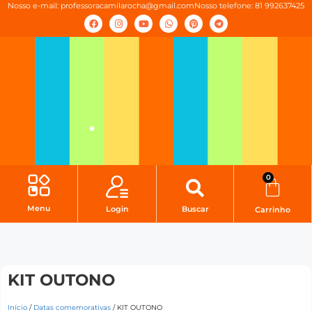
Nosso e-mail:
professoracamilarocha@gmail.com
Nosso telefone: 81 992637425
0
Menu
Login
Buscar
Carrinho
KIT OUTONO
Início
/
Datas comemorativas
/ KIT OUTONO