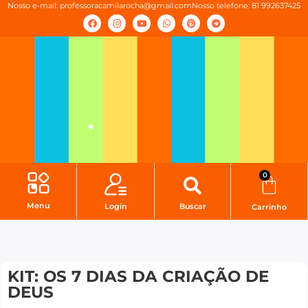
Nosso e-mail:
professoracamilarocha@gmail.com
Nosso telefone: 81 992637425
0
Menu
Login
Buscar
Carrinho
KIT: OS 7 DIAS DA CRIAÇÃO DE
DEUS