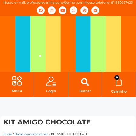
Nosso e-mail:
professoracamilarocha@gmail.com
Nosso telefone: 81 992637425
0
Menu
Login
Buscar
Carrinho
KIT AMIGO CHOCOLATE
Início
/
Datas comemorativas
/ KIT AMIGO CHOCOLATE