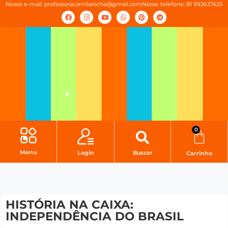
Nosso e-mail:
professoracamilarocha@gmail.com
Nosso telefone: 81 992637425
0
Menu
Login
Buscar
Carrinho
HISTÓRIA NA CAIXA:
INDEPENDÊNCIA DO BRASIL