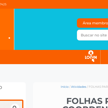
37425
Área membr
Início
/
Atividades
/ FOLHAS PA
O
FOLHAS 