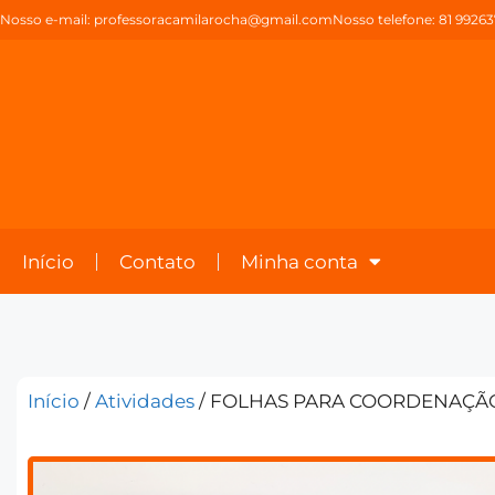
Nosso e-mail:
professoracamilarocha@gmail.com
Nosso telefone: 81 9926
Início
Contato
Minha conta
Início
/
Atividades
/ FOLHAS PARA COORDENAÇÃ