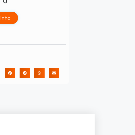
00
rinho