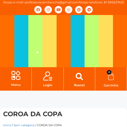
Nosso e-mail:
professoracamilarocha@gmail.com
Nosso telefone: 81 992637425
0
Menu
Login
Buscar
Carrinho
COROA DA COPA
Início
/
Sem categoria
/ COROA DA COPA