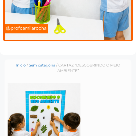
Início
/
Sem categoria
/ CARTAZ “DESCOBRINDO O MEIO
AMBIENTE”