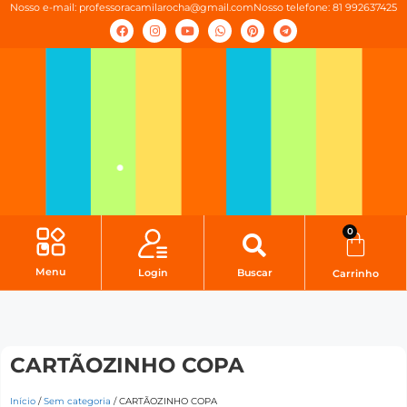
Nosso e-mail:
professoracamilarocha@gmail.com
Nosso telefone: 81 992637425
0
Menu
Login
Buscar
Carrinho
CARTÃOZINHO COPA
Início
/
Sem categoria
/ CARTÃOZINHO COPA