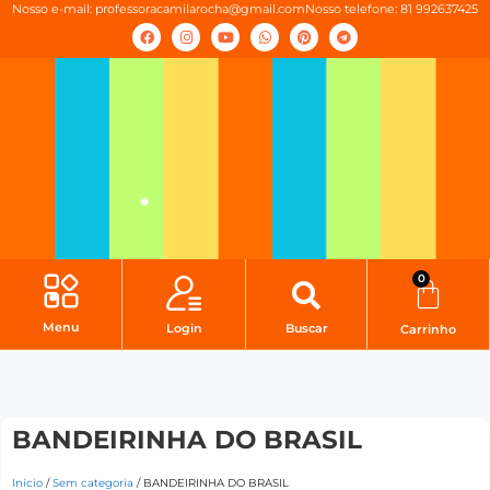
Nosso e-mail:
professoracamilarocha@gmail.com
Nosso telefone: 81 992637425
0
Menu
Login
Buscar
Carrinho
BANDEIRINHA DO BRASIL
Início
/
Sem categoria
/ BANDEIRINHA DO BRASIL