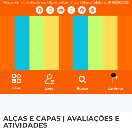
Nosso e-mail:
professoracamilarocha@gmail.com
Nosso telefone: 81 992637425
0
Menu
Login
Buscar
Carrinho
ALÇAS E CAPAS | AVALIAÇÕES E
ATIVIDADES